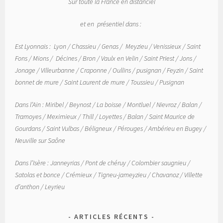
Sur toute la France en distanciel
et en présentiel dans :
Est Lyonnais : Lyon / Chassieu / Genas / Meyzieu / Venissieux / Saint
Fons / Mions / Décines / Bron / Vaulx en Velin / Saint Priest / Jons /
Jonage / Villeurbanne / Craponne / Oullins / pusignan / Feyzin / Saint
bonnet de mure / Saint Laurent de mure / Toussieu / Pusignan
Dans l’Ain : Miribel / Beynost / La boisse / Montluel / Nievroz / Balan /
Tramoyes / Meximieux / Thill / Loyettes / Balan / Saint Maurice de
Gourdans / Saint Vulbas / Béligneux / Pérouges / Ambérieu en Bugey /
Neuville sur Saône
Dans l’Isère : Janneyrias / Pont de chéruy / Colombier saugnieu /
Satolas et bonce / Crémieux / Tigneu-jameyzieu / Chavanoz / Villette
d’anthon / Leyrieu
ARTICLES RÉCENTS